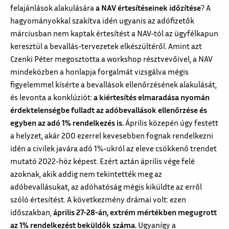
felajánlások alakulására
a NAV értesítéseinek időzítése
? A
hagyományokkal szakítva idén ugyanis az adófizetők
márciusban nem kaptak értesítést a NAV-tól az ügyfélkapun
keresztül a bevallás-tervezetek elkészültéről. Amint azt
Czenki Péter megosztotta a workshop résztvevőivel, a NAV
mindeközben a honlapja forgalmát vizsgálva mégis
figyelemmel kísérte a bevallások ellenőrzésének alakulását,
és levonta a konklúziót:
a kiértesítés elmaradása nyomán
érdektelenségbe fulladt az adóbevallások ellenőrzése és
egyben az adó 1% rendelkezés is.
Április közepén úgy festett
a helyzet, akár 200 ezerrel kevesebben fognak rendelkezni
idén a civilek javára adó 1%-ukról az eleve csökkenő trendet
mutató 2022-höz képest. Ezért aztán április vége felé
azoknak, akik addig nem tekintették meg az
adóbevallásukat, az adóhatóság mégis kiküldte az erről
szóló értesítést. A következmény drámai volt: ezen
időszakban,
április 27-28-án, extrém mértékben megugrott
az 1% rendelkezést beküldők száma.
Ugyanígy a