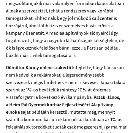
megszólítani, akik már valamilyen formában kapcsolatban
állnak a szervezettel, tehát a rendszeres vagy korábbi
támogatókat. Ehhez náluk egy jól működő call center is
hozzájárul, ahol több tízezer személyes hívás erősíti a
kampány üzenetét. A médiaalapítványok előnyeiről úgy
fogalmazott, hogy a nagyobb láthatóságuk kétségtelen, de
ők is igyekeznek felelősen bánni ezzel: a Partizán például
buzdít más civilek támogatására is.
Dömötör Károly online szakértő
kifejtette, hogy bár sokan
nem kedvelik a reklámokat, a legeredményesebb
szervezetek mégis hirdetnek – nem is keveset. Tapasztalata
szerint az 1%-os bevételük mintegy 10%-át érdemes
visszaforgatni a következő évi kampányba.
Pataki János,
a Heim Pál Gyermekkórház Fejlesztéséért Alapítvány
elnöke
saját példáján keresztül mutatta meg, mennyit
számít a kommunikáció: reklám nélkül korábban az 1%-os
felejánlások töredékét tudták csak megszerezni, így ma már