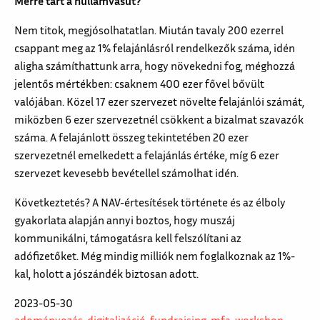
Merre tart a hullámvasút?
Nem titok, megjósolhatatlan. Miután tavaly 200 ezerrel
csappant meg az 1% felajánlásról rendelkezők száma, idén
aligha számíthattunk arra, hogy növekedni fog, méghozzá
jelentős mértékben: csaknem 400 ezer fővel bővült
valójában. Közel 17 ezer szervezet növelte felajánlói számát,
miközben 6 ezer szervezetnél csökkent a bizalmat szavazók
száma. A felajánlott összeg tekintetében 20 ezer
szervezetnél emelkedett a felajánlás értéke, míg 6 ezer
szervezet kevesebb bevétellel számolhat idén.
Következtetés? A NAV-értesítések története és az élboly
gyakorlata alapján annyi boztos, hogy muszáj
kommunikálni, támogatásra kell felszólítani az
adófizetőket. Még mindig milliók nem foglalkoznak az 1%-
kal, holott a jószándék biztosan adott.
2023-05-30