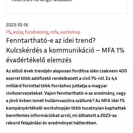
2023-10-16
1%
,
eszja
,
fundraising
,
mfa
,
workshop
Fenntartható-e az idei trend?
Kulcskérdés a kommunikáció – MFA 1%
évadértékelő elemzés
Az előző évek trendjén alaposan fordítva idén csaknem 400
ezerrel több adófizető rendelkezett a civil 1%-ról. Ez 4,4
milliárd forinttal több forráshoz juttatja a magyar
civilszervezeteket. Vajon fenntartható-e az eredmény, vagy
a jövő évben ismét hullámvasútra szállunk? Az MFA idei 1%
kampányértékelő workshopján több tucatnyian kaphattak
bennfentes információkat arról, mi állhatott a 2023-as
rekord felajánlási év eredményei hátterében.