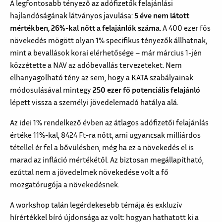
A legfontosabb tényező az adófizetők felajánlási
hajlandóságának látványos javulása:
5 éve nem látott
mértékben, 26%-kal nőtt a felajánlók száma
. A 400 ezer fős
növekedés mögött olyan 1% specifikus tényezők állhatnak,
mint a bevallások korai elérhetősége – már március 1-jén
közzétette a NAV az adóbevallás tervezeteket. Nem
elhanyagolható tény az sem, hogy a KATA szabályainak
módosulásával mintegy
250 ezer fő potenciális felajánló
lépett vissza a személyi jövedelemadó hatálya alá.
Az idei 1% rendelkező évben az átlagos adófizetői felajánlás
értéke 11%-kal, 8424 Ft-ra nőtt, ami ugyancsak milliárdos
tétellel ér fel a bővülésben, még ha ez a növekedés el is
marad az infláció mértékétől. Az biztosan megállapítható,
ezúttal nem a jövedelmek növekedése volt a fő
mozgatórugója a növekedésnek.
A workshop talán legérdekesebb témája és exkluzív
hírértékkel bíró újdonsága az volt: hogyan hathatott ki a