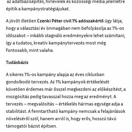
az adatbázisépítés, hírlevelek és közösségi média jelenlétre
építik a kampánystratégiájukat.
A jövőt illetően
Czenki Péter civil 1% adószakértő
úgy látja,
hogy a választási év önmagában nem befolyásolja az 1%-os
időszakot – inkább stagnáló eredményekre lehet számítani,
így a tudatos, kreatív kampánytervezés most még
fontosabb, mint valaha.
Tudásbázis
A sikeres 1%-os kampány alapja az éves ciklusban
gondolkodó tervezés. Az 1% kampányok értékelését
követően érdemes már ősszel megkezdeni az előkészítést, a
mozgósítás pedig tavasszal hozza meg az eredményt. A
tervezés – megvalósítás – értékelés hármas egysége adja a
stabilitást. A fenntartható kampány nemcsak a felajánlások
növeléséről szól, hanem arról is, hogy erős, hosszú távú
támogatói bázist építsen.