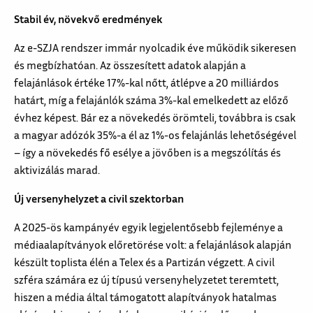
Stabil év, növekvő eredmények
Az e-SZJA rendszer immár nyolcadik éve működik sikeresen
és megbízhatóan. Az összesített adatok alapján a
felajánlások értéke 17%-kal nőtt, átlépve a 20 milliárdos
határt, míg a felajánlók száma 3%-kal emelkedett az előző
évhez képest. Bár ez a növekedés örömteli, továbbra is csak
a magyar adózók 35%-a él az 1%-os felajánlás lehetőségével
– így a növekedés fő esélye a jövőben is a megszólítás és
aktivizálás marad.
Új versenyhelyzet a civil szektorban
A 2025-ös kampányév egyik legjelentősebb fejleménye a
médiaalapítványok előretörése volt: a felajánlások alapján
készült toplista élén a Telex és a Partizán végzett. A civil
szféra számára ez új típusú versenyhelyzetet teremtett,
hiszen a média által támogatott alapítványok hatalmas