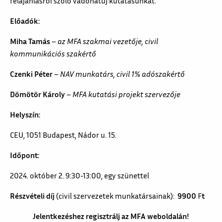
felajánlásról szóló vadonatúj kutatásunkat.
Előadók:
Miha
Tamás
–
az MFA szakmai vezetője, civil
kommunikációs szakértő
Czenki Péter
–
NAV munkatárs, civil 1% adószakértő
Dömötör Károly
–
MFA kutatási projekt szervezője
Helyszín:
CEU, 1051 Budapest, Nádor u. 15.
Időpont:
2024. október 2. 9:30-13:00, egy szünettel
Részvételi díj
(civil szervezetek munkatársainak):
9900
F
t
Jelentkezéshez regisztrálj az MFA weboldalán!