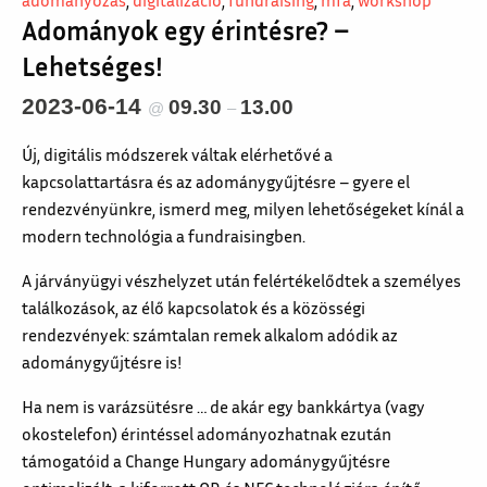
adományozás
,
digitalizáció
,
fundraising
,
mfa
,
workshop
Adományok egy érintésre? –
Lehetséges!
2023-06-14
09.30
13.00
@
–
Új, digitális módszerek váltak elérhetővé a
kapcsolattartásra és az adománygyűjtésre – gyere el
rendezvényünkre, ismerd meg, milyen lehetőségeket kínál a
modern technológia a fundraisingben.
A járványügyi vészhelyzet után felértékelődtek a személyes
találkozások, az élő kapcsolatok és a közösségi
rendezvények: számtalan remek alkalom adódik az
adománygyűjtésre is!
Ha nem is varázsütésre … de akár egy bankkártya (vagy
okostelefon) érintéssel adományozhatnak ezután
támogatóid a Change Hungary adománygyűjtésre