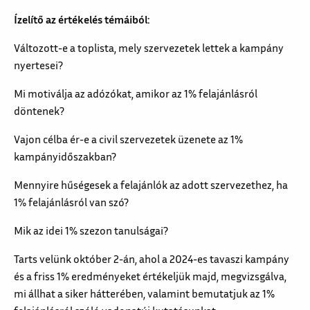
Ízelítő az értékelés témáiból:
Változott-e a toplista, mely szervezetek lettek a kampány
nyertesei?
Mi motiválja az adózókat, amikor az 1% felajánlásról
döntenek?
Vajon célba ér-e a civil szervezetek üzenete az 1%
kampányidőszakban?
Mennyire hűségesek a felajánlók az adott szervezethez, ha
1% felajánlásról van szó?
Mik az idei 1% szezon tanulságai?
Tarts velünk október 2-án, ahol a 2024-es tavaszi kampány
és a friss 1% eredményeket értékeljük majd, megvizsgálva,
mi állhat a siker hátterében, valamint bemutatjuk az 1%