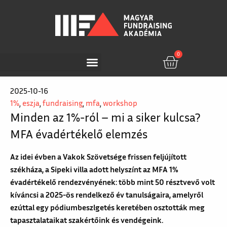
0
2025-10-16
1%
,
eszja
,
fundraising
,
mfa
,
workshop
Minden az 1%-ról – mi a siker kulcsa?
MFA évadértékelő elemzés
Az idei évben a Vakok Szövetsége frissen feljújított
székháza, a Sipeki villa adott helyszínt az MFA 1%
évadértékelő rendezvényének: több mint 50 résztvevő volt
kíváncsi a 2025-ös rendelkező év tanulságaira, amelyről
ezúttal egy pódiumbeszlgetés keretében osztották meg
tapasztalataikat szakértőink és vendégeink.