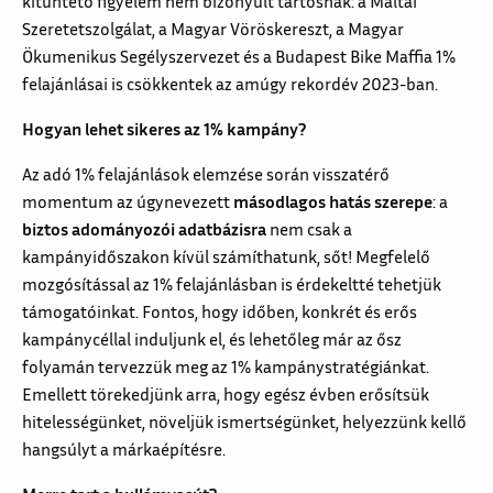
kitűntető figyelem nem bizonyult tartósnak: a Máltai
Szeretetszolgálat, a Magyar Vöröskereszt, a Magyar
Ökumenikus Segélyszervezet és a Budapest Bike Maffia 1%
felajánlásai is csökkentek az amúgy rekordév 2023-ban.
Hogyan lehet sikeres az 1% kampány?
Az adó 1% felajánlások elemzése során visszatérő
momentum az úgynevezett
másodlagos hatás szerepe
: a
biztos adományozói adatbázisra
nem csak a
kampányidőszakon kívül számíthatunk, sőt! Megfelelő
mozgósítással az 1% felajánlásban is érdekeltté tehetjük
támogatóinkat. Fontos, hogy időben, konkrét és erős
kampánycéllal induljunk el, és lehetőleg már az ősz
folyamán tervezzük meg az 1% kampánystratégiánkat.
Emellett törekedjünk arra, hogy egész évben erősítsük
hitelességünket, növeljük ismertségünket, helyezzünk kellő
hangsúlyt a márkaépítésre.