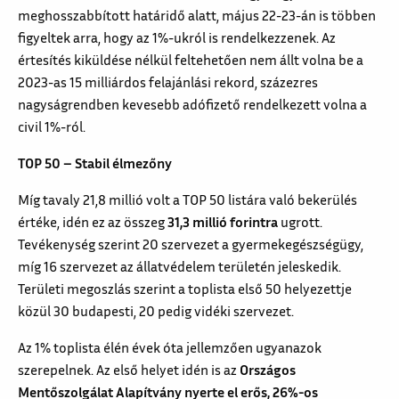
meghosszabbított határidő alatt, május 22-23-án is többen
figyeltek arra, hogy az 1%-ukról is rendelkezzenek. Az
értesítés kiküldése nélkül feltehetően nem állt volna be a
2023-as 15 milliárdos felajánlási rekord, százezres
nagyságrendben kevesebb adófizető rendelkezett volna a
civil 1%-ról.
TOP 50 – Stabil élmezőny
Míg tavaly 21,8 millió volt a TOP 50 listára való bekerülés
értéke, idén ez az összeg
31,3 millió forintra
ugrott.
Tevékenység szerint 20 szervezet a gyermekegészségügy,
míg 16 szervezet az állatvédelem területén jeleskedik.
Területi megoszlás szerint a toplista első 50 helyezettje
közül 30 budapesti, 20 pedig vidéki szervezet.
Az 1% toplista élén évek óta jellemzően ugyanazok
szerepelnek. Az első helyet idén is az
Országos
Mentőszolgálat Alapítvány nyerte el erős, 26%-os