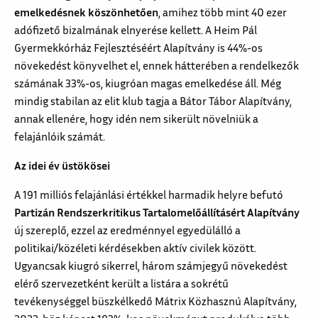
emelkedésnek köszönhetően
, amihez több mint 40 ezer
adófizető bizalmának elnyerése kellett. A Heim Pál
Gyermekkórház Fejlesztéséért Alapítvány is 44%-os
növekedést könyvelhet el, ennek hátterében a rendelkezők
számának 33%-os, kiugróan magas emelkedése áll. Még
mindig stabilan az elit klub tagja a Bátor Tábor Alapítvány,
annak ellenére, hogy idén nem sikerült növelniük a
felajánlóik számát.
Az idei év üstökösei
A 191 milliós felajánlási értékkel harmadik helyre befutó
Partizán Rendszerkritikus Tartalomelőállításért Alapítvány
új szereplő, ezzel az eredménnyel egyedülálló a
politikai/közéleti kérdésekben aktív civilek között.
Ugyancsak kiugró sikerrel, három számjegyű növekedést
elérő szervezetként került a listára a sokrétű
tevékenységgel büszkélkedő Mátrix Közhasznú Alapítvány,