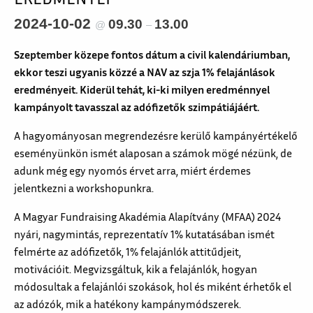
2024-10-02
09.30
13.00
@
–
Szeptember közepe fontos dátum a civil kalendáriumban,
ekkor teszi ugyanis közzé a NAV az szja 1% felajánlások
eredményeit. Kiderül tehát, ki-ki milyen eredménnyel
kampányolt tavasszal az adófizetők szimpátiájáért.
A hagyományosan megrendezésre kerülő kampányértékelő
eseményünkön ismét alaposan a számok mögé nézünk, de
adunk még egy nyomós érvet arra, miért érdemes
jelentkezni a workshopunkra.
A Magyar Fundraising Akadémia Alapítvány (MFAA) 2024
nyári, nagymintás, reprezentatív 1% kutatásában ismét
felmérte az adófizetők, 1% felajánlók attitűdjeit,
motivációit. Megvizsgáltuk, kik a felajánlók, hogyan
módosultak a felajánlói szokások, hol és miként érhetők el
az adózók, mik a hatékony kampánymódszerek.