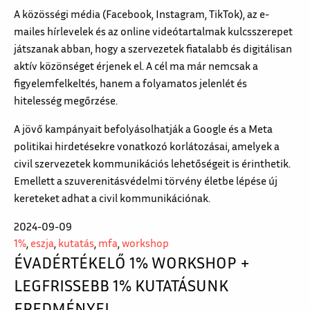
A közösségi média (Facebook, Instagram, TikTok), az e-
mailes hírlevelek és az online videótartalmak kulcsszerepet
játszanak abban, hogy a szervezetek fiatalabb és digitálisan
aktív közönséget érjenek el. A cél ma már nemcsak a
figyelemfelkeltés, hanem a folyamatos jelenlét és
hitelesség megőrzése.
A jövő kampányait befolyásolhatják a Google és a Meta
politikai hirdetésekre vonatkozó korlátozásai, amelyek a
civil szervezetek kommunikációs lehetőségeit is érinthetik.
Emellett a szuverenitásvédelmi törvény életbe lépése új
kereteket adhat a civil kommunikációnak.
2024-09-09
1%
,
eszja
,
kutatás
,
mfa
,
workshop
ÉVADÉRTÉKELŐ 1% WORKSHOP +
LEGFRISSEBB 1% KUTATÁSUNK
EREDMÉNYEI