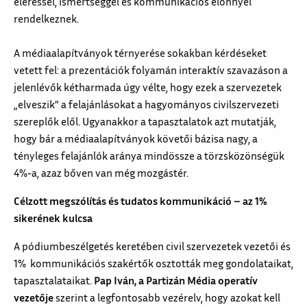
eléréssel, ismertséggel és kommunikációs előnnyel
rendelkeznek.
A médiaalapítványok térnyerése sokakban kérdéseket
vetett fel: a prezentációk folyamán interaktív szavazáson a
jelenlévők kétharmada úgy vélte, hogy ezek a szervezetek
„elveszik” a felajánlásokat a hagyományos civilszervezeti
szereplők elől. Ugyanakkor a tapasztalatok azt mutatják,
hogy bár a médiaalapítványok követői bázisa nagy, a
tényleges felajánlók aránya mindössze a törzsközönségük
4%-a, azaz bőven van még mozgástér.
Célzott megszólítás és tudatos kommunikáció – az 1%
sikerének kulcsa
A pódiumbeszélgetés keretében civil szervezetek vezetői és
1% kommunikációs szakértők osztották meg gondolataikat,
tapasztalataikat.
Pap Iván, a Partizán Média operatív
vezetője
szerint a legfontosabb vezérelv, hogy azokat kell