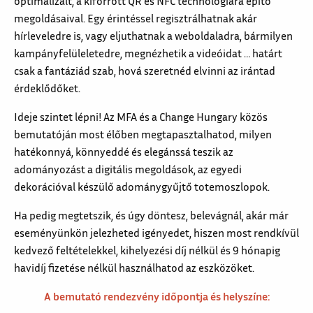
optimalizált, a kiforrott QR és NFC technológiára építő
megoldásaival. Egy érintéssel regisztrálhatnak akár
hírleveledre is, vagy eljuthatnak a weboldaladra, bármilyen
kampányfelüleletedre, megnézhetik a videóidat … határt
csak a fantáziád szab, hová szeretnéd elvinni az irántad
érdeklődőket.
Ideje szintet lépni! Az MFA és a Change Hungary közös
bemutatóján most élőben megtapasztalhatod, milyen
hatékonnyá, könnyeddé és elegánssá teszik az
adományozást a digitális megoldások, az egyedi
dekorációval készülő adománygyűjtő totemoszlopok.
Ha pedig megtetszik, és úgy döntesz, belevágnál, akár már
eseményünkön jelezheted igényedet, hiszen most rendkívül
kedvező feltételekkel, kihelyezési díj nélkül és 9 hónapig
havidíj fizetése nélkül használhatod az eszközöket.
A bemutató rendezvény időpontja és helyszíne: