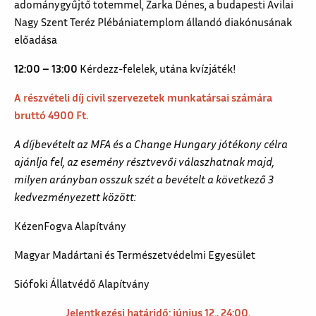
adománygyűjtő totemmel, Zarka Dénes, a budapesti Avilai
Nagy Szent Teréz Plébániatemplom állandó diakónusának
előadása
12:00 – 13:00
Kérdezz-felelek, utána kvízjáték!
A részvételi díj civil szervezetek munkatársai számára
bruttó 4900 Ft.
A díjbevételt az MFA és a Change Hungary jótékony célra
ajánlja fel, az esemény résztvevői válaszhatnak majd,
milyen arányban osszuk szét a bevételt a következő 3
kedvezményezett között:
KézenFogva Alapítvány
Magyar Madártani és Természetvédelmi Egyesület
Siófoki Állatvédő Alapítvány
Jelentkezési határidő: június 12., 24:00.