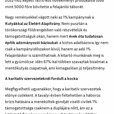
2022-höz képest 183%-kos növekményt produkálva több
mint 5000 főre bővítette a felajánlói táborát.
Nagy reményekkel vágott neki az 1% kampánynak a
Kutyákkal az Életért Alapítvány.
Nem pusztán a
törökországi földrengésben való részvételük és
támogatottságuk okán, hanem mert
évek óta tudatosan
építik adományozói bázisukat
: a biztos adatbázisra így nem
csak a kampányidőszakon kívül, hanem az adó 1%
felajánláskor is számíthatnak. A kitartó munkának meg is
lett a gyümölcse: idén 67%-kal többen szavaztak bizalmat a
mentőkutyás csapatnak, ami kimagaslóan jó teljesítmény.
A karitatív szervezeteknél fordult a kocka
Megfigyelhető ugyanakkor, hogy a karitatív szervezetek
előnye csökkent. A tavalyi évben feltehetően a háborús
krízis hatására a menekültek gondját viselő civilek 1%
támogatottsága csaknem a duplájára nőtt, ám ez a