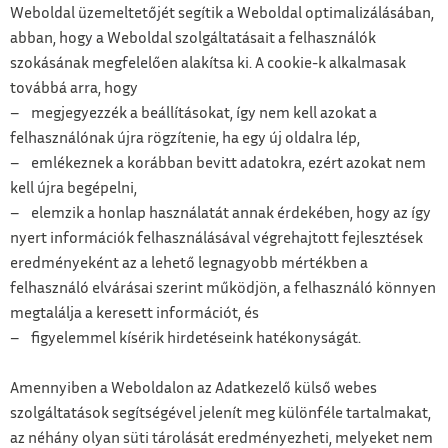
Weboldal üzemeltetőjét segítik a Weboldal optimalizálásában,
abban, hogy a Weboldal szolgáltatásait a felhasználók
szokásának megfelelően alakítsa ki. A cookie-k alkalmasak
továbbá arra, hogy
– megjegyezzék a beállításokat, így nem kell azokat a
felhasználónak újra rögzítenie, ha egy új oldalra lép,
– emlékeznek a korábban bevitt adatokra, ezért azokat nem
kell újra begépelni,
– elemzik a honlap használatát annak érdekében, hogy az így
nyert információk felhasználásával végrehajtott fejlesztések
eredményeként az a lehető legnagyobb mértékben a
felhasználó elvárásai szerint működjön, a felhasználó könnyen
megtalálja a keresett információt, és
– figyelemmel kísérik hirdetéseink hatékonyságát.
Amennyiben a Weboldalon az Adatkezelő külső webes
szolgáltatások segítségével jelenít meg különféle tartalmakat,
az néhány olyan süti tárolását eredményezheti, melyeket nem