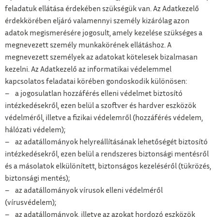
feladatuk ellátása érdekében szükségük van. Az Adatkezelő
érdekkörében eljáró valamennyi személy kizárólag azon
adatok megismerésére jogosult, amely kezelése szükséges a
megnevezett személy munkakörének ellátáshoz. A
megnevezett személyek az adatokat kötelesek bizalmasan
kezelni. Az Adatkezelő az informatikai védelemmel
kapcsolatos feladatai körében gondoskodik különösen:
– a jogosulatlan hozzáférés elleni védelmet biztosító
intézkedésekről, ezen belül a szoftver és hardver eszközök
védelméről, illetve a fizikai védelemről (hozzáférés védelem,
hálózati védelem);
– az adatállományok helyreállításának lehetőségét biztosító
intézkedésekről, ezen belül a rendszeres biztonsági mentésről
és a másolatok elkülönített, biztonságos kezeléséről (tükrözés,
biztonsági mentés);
– az adatállományok vírusok elleni védelméről
(vírusvédelem);
– az adatállományok, illetve az azokat hordozó eszközök