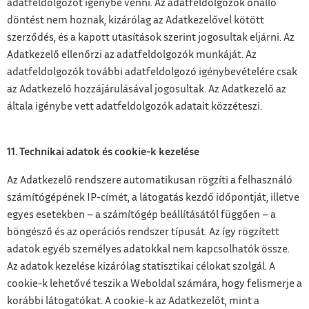
adatfeldolgozót igénybe venni. Az adatfeldolgozók önálló
döntést nem hoznak, kizárólag az Adatkezelővel kötött
szerződés, és a kapott utasítások szerint jogosultak eljárni. Az
Adatkezelő ellenőrzi az adatfeldolgozók munkáját. Az
adatfeldolgozók további adatfeldolgozó igénybevételére csak
az Adatkezelő hozzájárulásával jogosultak. Az Adatkezelő az
általa igénybe vett adatfeldolgozók adatait közzéteszi.
11. Technikai adatok és cookie-k kezelése
Az Adatkezelő rendszere automatikusan rögzíti a felhasználó
számítógépének IP-címét, a látogatás kezdő időpontját, illetve
egyes esetekben – a számítógép beállításától függően – a
böngésző és az operációs rendszer típusát. Az így rögzített
adatok egyéb személyes adatokkal nem kapcsolhatók össze.
Az adatok kezelése kizárólag statisztikai célokat szolgál. A
cookie-k lehetővé teszik a Weboldal számára, hogy felismerje a
korábbi látogatókat. A cookie-k az Adatkezelőt, mint a