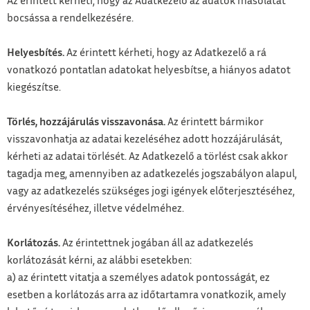
Az érintett kérheti, hogy az Adatkezelő az adatok másolatát
bocsássa a rendelkezésére.
Helyesbítés.
Az érintett kérheti, hogy az Adatkezelő a rá
vonatkozó pontatlan adatokat helyesbítse, a hiányos adatot
kiegészítse.
Törlés, hozzájárulás visszavonása.
Az érintett bármikor
visszavonhatja az adatai kezeléséhez adott hozzájárulását,
kérheti az adatai törlését. Az Adatkezelő a törlést csak akkor
tagadja meg, amennyiben az adatkezelés jogszabályon alapul,
vagy az adatkezelés szükséges jogi igények előterjesztéséhez,
érvényesítéséhez, illetve védelméhez.
Korlátozás.
Az érintettnek jogában áll az adatkezelés
korlátozását kérni, az alábbi esetekben:
a) az érintett vitatja a személyes adatok pontosságát, ez
esetben a korlátozás arra az időtartamra vonatkozik, amely