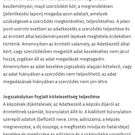
kezdeményezi, majd szerződést köt, a megrendelésen
(jelentkezési lapon) megadja azon adatait, amelyek
szükségesek a szerződés megkötéséhez, teljesítéséhez. A jelen
pont szerinti esetben az adatkezelés a szerződés teljesítése és
az érintett által kezdeményezett lépések megtétele érdekében
történik. Amennyiben az érintett valamely, az Adatkezelő által
kért, vagy szerződésben megjelölt adat kezeléséhez nem járul
hozzá, jogában áll az adat megadását megtagadni.
Amennyiben az adat kezelése jogszabály alapján kötelező, vagy
az adat hiányában a szerződés nem teljesíthető, az adat
megadásának hiányában a szerződés nem jön létre.
Jogszabályban foglalt kötelezettség teljesítése
A képzések díjkötelesek, az Adatkezelő a képzés díjáról az
érintettnek számlát, bizonylatot állít ki. A kiállított bizonylaton
szereplő adatok (befizető neve, címe, adószáma, a képzés
megnevezése, a díj összege, a megfizetés módja és határideje)
kezelése és megőrzése az adózásra és a számvitelre vonatkozó