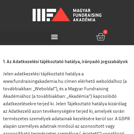
0
1. Az Adatkezelési tájékoztató hatálya, irányadó jogszabályok
Jelen adatkezelési tájékoztató hatálya a
www.fundraisingakademia.hu címen elérhető weboldalhoz (a
továbbiakban: „Weboldal”), és a Magyar Fundraising
Akadémiához (a továbbiakban: „Akadémia”) kapcsolódó
adatkezelésekre terjed ki. Jelen Tájékoztató hatálya kizárólag
az Adatkezelő azon tevékenységére terjed ki, amelyek során
természetes személyek adatainak kezelésére kerül sor. A GDPR
alapán személyes adatnak minősül az azonosított vagy
azonosítható természetes személyre („érintett”) vonatkozó