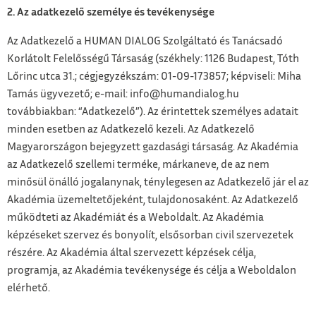
2. Az adatkezelő személye és tevékenysége
Az Adatkezelő a HUMAN DIALOG Szolgáltató és Tanácsadó
Korlátolt Felelősségű Társaság (székhely: 1126 Budapest, Tóth
Lőrinc utca 31.; cégjegyzékszám: 01-09-173857; képviseli: Miha
Tamás ügyvezető; e-mail: info@humandialog.hu
továbbiakban: “Adatkezelő”). Az érintettek személyes adatait
minden esetben az Adatkezelő kezeli. Az Adatkezelő
Magyarországon bejegyzett gazdasági társaság. Az Akadémia
az Adatkezelő szellemi terméke, márkaneve, de az nem
minősül önálló jogalanynak, ténylegesen az Adatkezelő jár el az
Akadémia üzemeltetőjeként, tulajdonosaként. Az Adatkezelő
működteti az Akadémiát és a Weboldalt. Az Akadémia
képzéseket szervez és bonyolít, elsősorban civil szervezetek
részére. Az Akadémia által szervezett képzések célja,
programja, az Akadémia tevékenysége és célja a Weboldalon
elérhető.