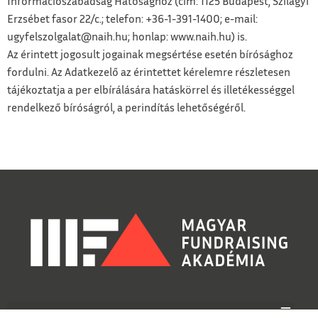
Információszabadság Hatósághoz (cím: 1125 Budapest, Szilágyi
Erzsébet fasor 22/c.; telefon: +36-1-391-1400; e-mail:
ugyfelszolgalat@naih.hu; honlap: www.naih.hu) is.
Az érintett jogosult jogainak megsértése esetén bírósághoz
fordulni. Az Adatkezelő az érintettet kérelemre részletesen
tájékoztatja a per elbírálására hatáskörrel és illetékességgel
rendelkező bíróságról, a perindítás lehetőségéről.