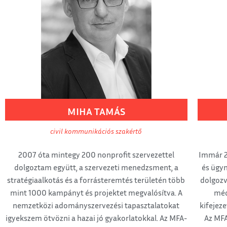
MIHA
TAMÁS
civil kommunikációs szakértő
2007 óta mintegy 200 nonprofit szervezettel
Immár 2
dolgoztam együtt, a szervezeti menedzsment, a
és ügyn
stratégiaalkotás és a forrásteremtés területén több
dolgozv
mint 1000 kampányt és projektet megvalósítva. A
méd
nemzetközi adományszervezési tapasztalatokat
kifejez
igyekszem ötvözni a hazai jó gyakorlatokkal. Az MFA-
Az MFA