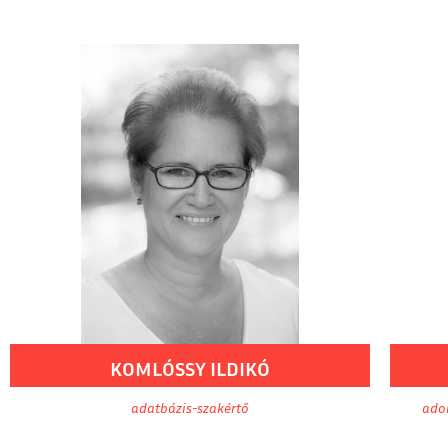
KOMLÓSSY
ILDIKÓ
adatbázis-szakértő
adom