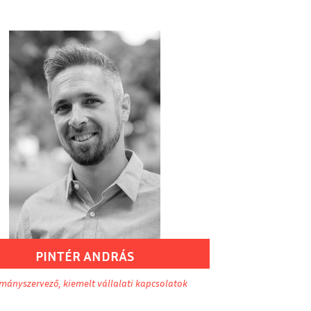
PINTÉR
ANDRÁS
ányszervező, kiemelt vállalati kapcsolatok