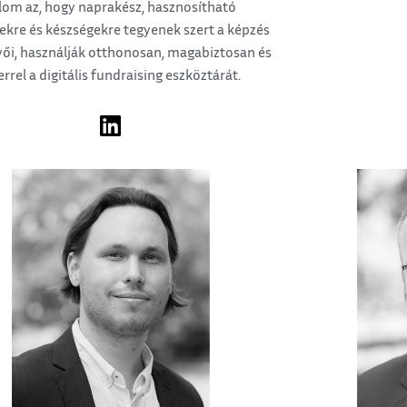
lom az, hogy naprakész, hasznosítható
ekre és készségekre tegyenek szert a képzés
vői, használják otthonosan, magabiztosan és
errel a digitális fundraising eszköztárát.