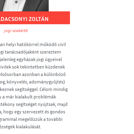
ADACSONYI
ZOLTÁN
jogi szakértő
an helyi hatókörrel működő civil
ogi tanácsadójaként szereztem
 jelenleg egyházak jogi ügyeivel
civilek sok tekintetben küzdenek
 elsősorban azonban a különböző
og, könyvelés, adománygyűjtés)
keznek segítséggel. Célom mindig
gy a már kialakult problémák
ékony segítséget nyújtsak, majd
a, hogy egy szervezett és gondos
ogrammal megelőzzük a további
zségek kialakulását.