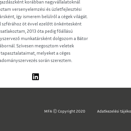
azdászként korábban nagyvállalatoknál
ztam versenyelemzési és üzletfejlesztési
sként, így ismerem belülről a cégek világát.
il szférához öt évvel ezelőtt önkéntesként
csatlakoztam, 2013 óta pedig főállású
szervező munkatársként dolgozom a Bátor
ábornál. Szívesen megosztom veletek
tapasztalataimat, melyeket a céges
adományszervezés során szereztem.
MFA Ⓒ Copyright 2020
Adatkezelési tájék