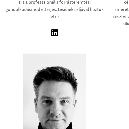
t is a professzionális forrásteremtési
cé
gondolkodásmód elterjesztésének céljával hoztuk
ismeret
létre.
résztve
sik