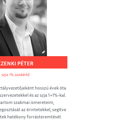
CZENKI
PÉTER
szja 1% szakértő
tályvezetőjeként hosszú évek óta
szervezetekkel és az szja 1+1%-kal.
tartom szakmai ismereteim,
gosztását az érintetekkel, segítve
etek hatékony forrásteremtését.