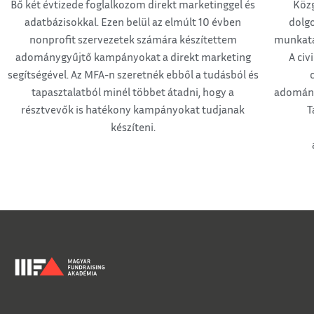
Bő két évtizede foglalkozom direkt marketinggel és
Közg
adatbázisokkal. Ezen belül az elmúlt 10 évben
dolgo
nonprofit szervezetek számára készítettem
munkatár
adománygyűjtő kampányokat a direkt marketing
A civ
segítségével. Az MFA-n szeretnék ebből a tudásból és
tapasztalatból minél többet átadni, hogy a
adomány
résztvevők is hatékony kampányokat tudjanak
T
készíteni.