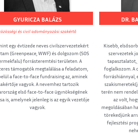
GYURICZA
BALÁZS
DR. B
közösségi és civil adományozási szakértő
int egy évtizede neves civilszervezetekért
Kisebb, elsősorb
ztam (Greenpeace, WWF) és dolgozom (SOS
szervezetek j
rmekfalu) forrásteremtési területen. A
tapasztalatot,
zeres támogatók megtalálása a feladatom,
foglalkozom. A 
belül a face-to-face fundraising az, aminek
forráshiánnyal,
zakértője vagyok. A nevemhez tartozik
szakismeretek(j
rország első face-to-face ügynökségének
terén nem rendel
sa is, amelynek jelenleg is az egyik vezetője
az volt, ho
vagyok.
megoldásában hat
törekedjünk arr
fejlesztési pr
nehé