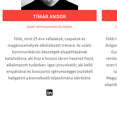
TÍMÁR
ANDOR
üzleti kommunikációs tréner
Több, mint 25 éve vállalatok, csapatok és
Több m
magánszemélyek elkötelezett trénere. Az üzleti
dolgo
kommunikációs készségek elsajátításának
Gye
katalizátora, aki hisz a hosszú távon hasznot hozó,
rends
alkalmazott tudásban. Igazi provokatőr, aki kellő
ezen 
empátiával és bosszantó igényességgel ösztökéli
s
hallgatóit a kiemelkedő teljesítmény elérésére.
Magya
alapítá