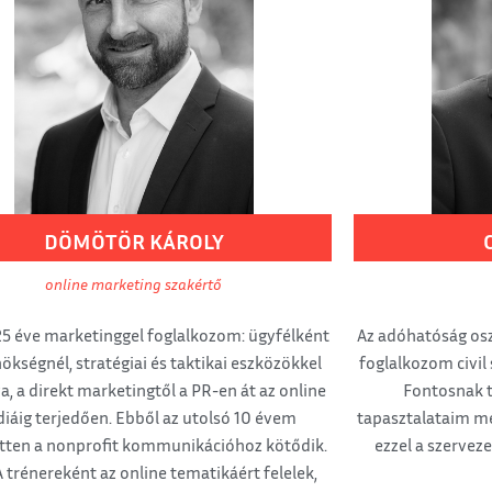
DÖMÖTÖR
KÁROLY
online marketing szakértő
5 éve marketinggel foglalkozom: ügyfélként
Az adóhatóság osz
ökségnél, stratégiai és taktikai eszközökkel
foglalkozom civil 
a, a direkt marketingtől a PR-en át az online
Fontosnak 
iáig terjedően. Ebből az utolsó 10 évem
tapasztalataim me
etten a nonprofit kommunikációhoz kötődik.
ezzel a szervez
 trénereként az online tematikáért felelek,