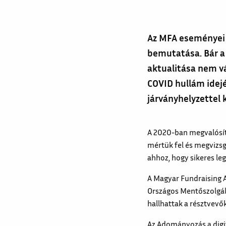
Az MFA eseményei 
bemutatása. Bár a
aktualitása nem vá
COVID hullám idej
járványhelyzettel k
A 2020-ban megvalósíto
mértük fel és megvizsg
ahhoz, hogy sikeres leg
A Magyar Fundraising 
Országos Mentőszolgál
hallhattak a résztvevők
Az Adományozás a digit