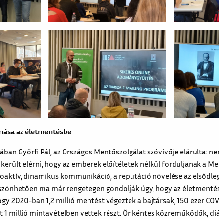
onása az életmentésbe
ban Győrfi Pál, az Országos Mentőszolgálat szóvivője elárulta: ne
ikerült elérni, hogy az emberek előítéletek nélkül forduljanak a M
roaktív, dinamikus kommunikáció, a reputáció növelése az elsődle
zönhetően ma már rengetegen gondolják úgy, hogy az életmentés 
ogy 2020-ban 1,2 millió mentést végeztek a bajtársak, 150 ezer CO
nt 1 millió mintavételben vettek részt. Önkéntes közreműködők, diá