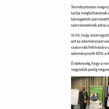
Természetesen megvizs
tartja megbízhatónak a
támogatott szervezethe
szervezeteknek adna s
Jó hír, hogy ezzel egy
azt az adományszervező
csatornák felhívására 
adományozók 90%-a köv
Érdekesség, hogy a re
negyedük pedig negye