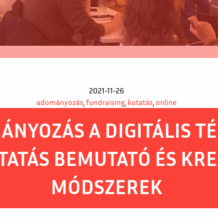
2021-11-26
adományozás
,
fundraising
,
kutatás
,
online
NYOZÁS A DIGITÁLIS T
TATÁS BEMUTATÓ ÉS KRE
MÓDSZEREK