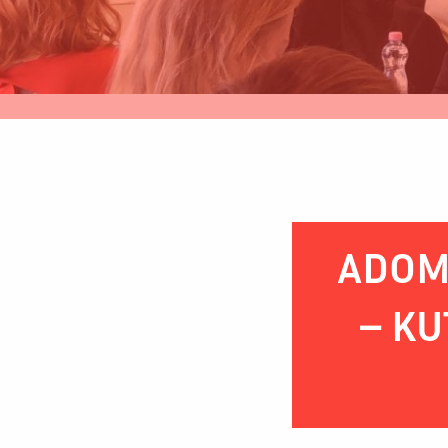
ADOMÁ
– KU