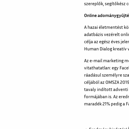
szereplők, segítőkész
Online adománygyűjtés
A hazai életmentést kö
adatbázis vezérelt on
célja az egész éves jel
Human Dialog kreatív v
Az e-mail marketing mé
vitathatatlan: egy Fac
ráadásul személyre sza
céljából az OMSZA 2019
tavaly indított advent
formájában is. Az ered
maradék 21% pedig a 