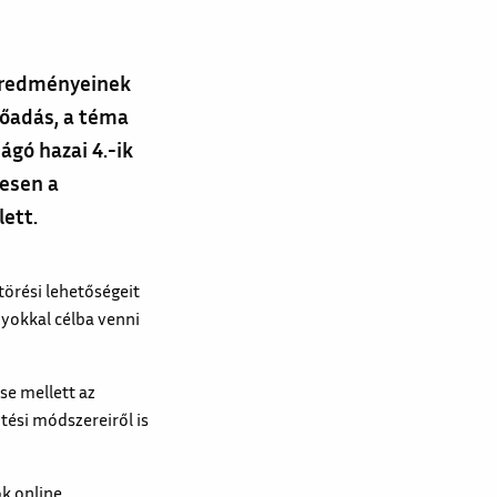
 eredményeinek
lőadás, a téma
ágó hazai 4.-ik
tesen a
lett.
törési lehetőségeit
yokkal célba venni
e mellett az
ési módszereiről is
ok online