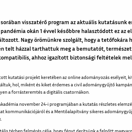
sorában visszatérő program az aktuális kutatásunk
 pandémia okán 1 évvel későbbre halasztódott ez az e
ltozott. Nagy örömünkre szolgált, hogy a tetőfokára h
én telt házzal tarthattuk meg a bemutatót, természe
ompatibilis, ahhoz igazított biztonsági feltételek mel
tt kutatási projekt keretében az online adományozás esélyeit, ki
áltuk, hol, miként és kiket érdemes a civil adománygyűjtő kampán
yen a forrásteremtés a digitális csatornákon.
Akadémia november 24-i programjában a kutatás részletes elemzés
at kommunikációjáról és a Mentőalapítvány sikeres adománygyűjt
.
ális térben felmérés célja, hogy fényt derítsünk a felnőtt magyar