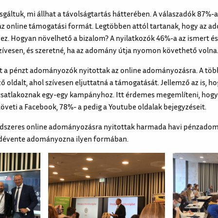
gáltuk, mi állhat a távolságtartás hátterében. A válaszadók 87%
z online támogatási formát. Legtöbben attól tartanak, hogy az a
z. Hogyan növelhető a bizalom? A nyilatkozók 46%-a az ismert és
zívesen, és szeretné, ha az adomány útja nyomon követhető volna
ütt a pénzt adományozók nyitottak az online adományozásra. A töb
 oldalt, ahol szívesen eljuttatná a támogatását. Jellemző az is, h
csatlakoznak egy-egy kampányhoz. Itt érdemes megemlíteni, hogy 
eti a Facebook, 78%- a pedig a Youtube oldalak bejegyzéseit.
ndszeres online adományozásra nyitottak harmada havi pénzado
dévente adományozna ilyen formában.