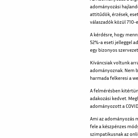
adományozási hajlandó
attitűdök, érzések, ese
válaszadók közül 710-
A kérdésre, hogy menn
52%-a eseti jelleggel 
egy bizonyos szervezet
Kíváncsiak voltunk arr
adományoznak. Nem bec
harmada felkeresi a w
A felmérésben kitértün
adakozási kedvet. Meg
adományozott a COVID 
Ami az adományozás mód
fele a készpénzes móds
szimpatikusnak az onl