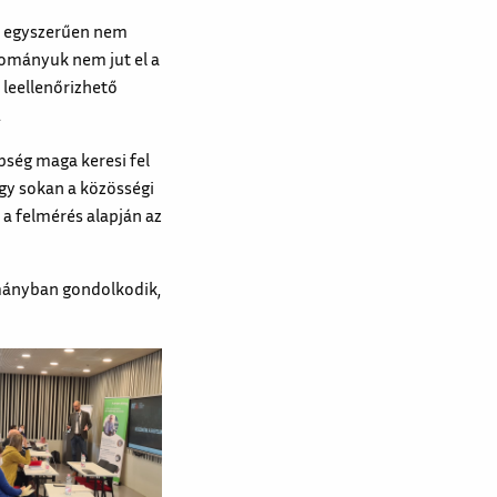
-a egyszerűen nem
dományuk nem jut el a
 leellenőrizhető
.
bség maga keresi fel
ogy sokan a közösségi
a felmérés alapján az
mányban gondolkodik,