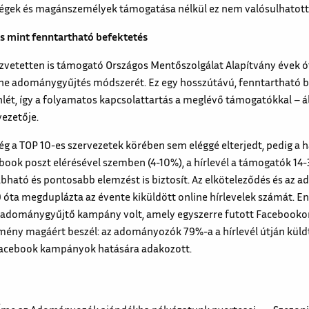
 cégek és magánszemélyek támogatása nélkül ez nem valósulhatott
 mint fenntartható befektetés
zvetetten is támogató Országos Mentőszolgálat Alapítvány évek óta
line adománygyűjtés módszerét. Ez egy hosszútávú, fenntartható 
enlét, így a folyamatos kapcsolattartás a meglévő támogatókkal – ál
ezetője.
g a TOP 10-es szervezetek körében sem eléggé elterjedt, pedig a
ebook poszt elérésével szemben (4-10%), a hírlevél a támogatók 14-
bható és pontosabb elemzést is biztosít. Az elköteleződés és az a
 óta megduplázta az évente kiküldött online hírlevelek számát. E
i adománygyűjtő kampány volt, amely egyszerre futott Facebookon
mény magáért beszél: az adományozók 79%-a a hírlevél útján küldt
Facebook kampányok hatására adakozott.