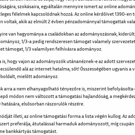
ságára, szokásaira, egyáltalán mennyire ismert az online adomán
tleges félelmek kapcsolódnak hozzá. Az online kérdőívet 1390-en tö
en voltak, akik az elmúlt 2 évben pénzadománnyal támogattak vala
yire van hagyománya a családokban az adományozásnak, kiderült,
adományoz, 1/3-a pedig rendszeresen támogat valamely szervezetet.
et támogat, 1/3 valamilyen felhívásra adományoz.
a is, hogy vajon az adományozók utánanéznek-e az adott szerveze
sülendő alá az internet hatalma, sőt! Összességében ugyanis a v
eboldalt, mielőtt adományoz.
k arra a nem elhanyagolható tényezőre is, miszerint befolyásolta
lepő módon nem változott a támogatási hajlandóság, a megkérde
hatására, elsősorban rászorulók részére.
ját illeti, az online támogatási forma a lista végén kullog. Az
zert preferálja, átutalással harmaduk adományozott, míg csupán 
ine bankkártyás támogatást.