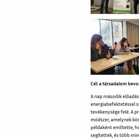
Cél: a társadalom bev
A nap második előadásá
energiabefektetéssel s
tevékenysége felé. A p
módszer, amelynek kös
példaként említette, h
segítettek, és több mi