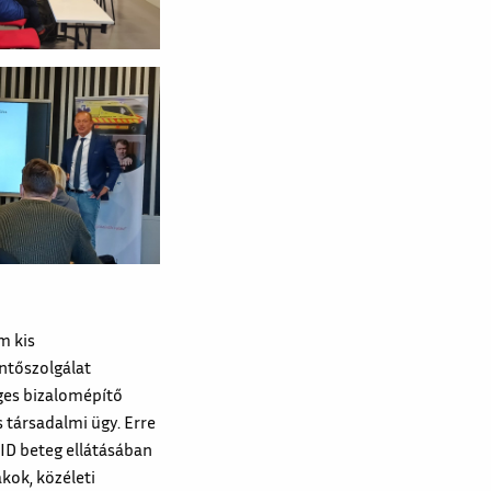
m kis
entőszolgálat
ges bizalomépítő
társadalmi ügy. Erre
VID beteg ellátásában
kok, közéleti