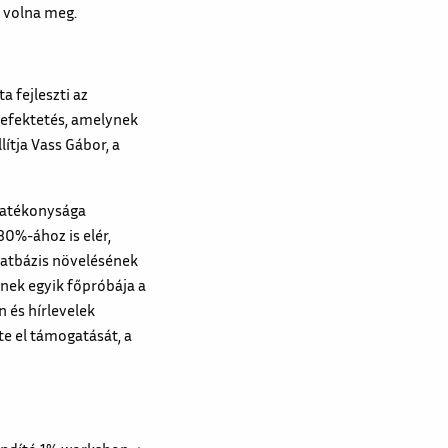
 volna meg.
 fejleszti az
befektetés, amelynek
lítja Vass Gábor, a
 hatékonysága
30%-ához is elér,
datbázis növelésének
nnek egyik főpróbája a
 és hírlevelek
e el támogatását, a