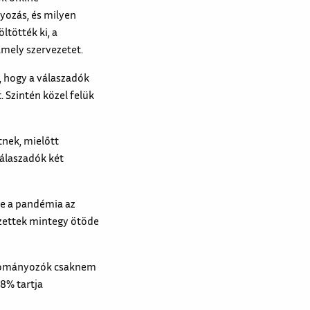
yozás, és milyen
ltötték ki, a
mely szervezetet.
 hogy a válaszadók
 Szintén közel felük
tnek, mielőtt
álaszadók két
-e a pandémia az
zettek mintegy ötöde
 adományozók csaknem
8% tartja