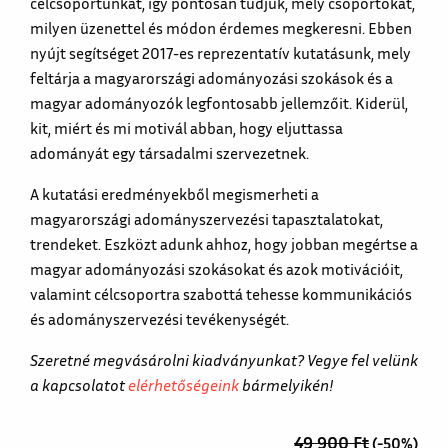
célcsoportunkat, így pontosan tudjuk, mely csoportokat,
milyen üzenettel és módon érdemes megkeresni. Ebben
nyújt segítséget 2017-es reprezentatív kutatásunk, mely
feltárja a magyarországi adományozási szokások és a
magyar adományozók legfontosabb jellemzőit. Kiderül,
kit, miért és mi motivál abban, hogy eljuttassa
adományát egy társadalmi szervezetnek.
A kutatási eredményekből megismerheti a
magyarországi adományszervezési tapasztalatokat,
trendeket. Eszközt adunk ahhoz, hogy jobban megértse a
magyar adományozási szokásokat és azok motivációit,
valamint célcsoportra szabottá tehesse kommunikációs
és adományszervezési tevékenységét.
Szeretné megvásárolni kiadványunkat? Vegye fel velünk
a kapcsolatot
elérhetőségeink
bármelyikén!
49 900
Ft
(-50%)