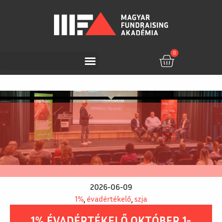
0
2026-06-09
1%
,
évadértékelő
,
szja
1% ÉVADÉRTÉKELŐ OKTÓBER 1-