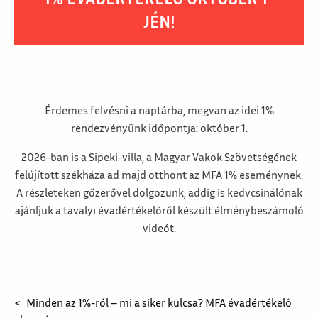
JÉN!
Érdemes felvésni a naptárba, megvan az idei 1%
rendezvényünk időpontja: október 1.
2026-ban is a Sipeki-villa, a Magyar Vakok Szövetségének
felújított székháza ad majd otthont az MFA 1% eseménynek.
A részleteken gőzerővel dolgozunk, addig is kedvcsinálónak
ajánljuk a tavalyi évadértékelőről készült élménybeszámoló
videót.
Minden az 1%-ról – mi a siker kulcsa? MFA évadértékelő