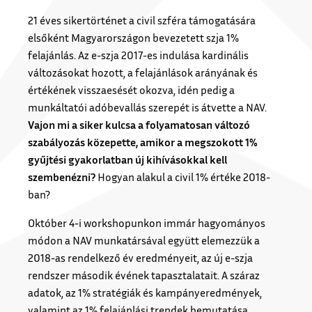
21 éves sikertörténet a civil szféra támogatására
elsőként Magyarországon bevezetett szja 1%
felajánlás. Az e-szja 2017-es indulása kardinális
változásokat hozott, a felajánlások arányának és
értékének visszaesését okozva, idén pedig a
munkáltatói adóbevallás szerepét is átvette a NAV.
Vajon mi a siker kulcsa a folyamatosan változó
szabályozás közepette, amikor a megszokott 1%
gyűjtési gyakorlatban új kihívásokkal kell
szembenézni?
Hogyan alakul a civil 1% értéke 2018-
ban?
Október 4-i workshopunkon immár hagyományos
módon a NAV munkatársával együtt elemezzük a
2018-as rendelkező év eredményeit, az új e-szja
rendszer második évének tapasztalatait. A száraz
adatok, az 1% stratégiák és kampányeredmények,
valamint az 1% felajánlási trendek bemutatása