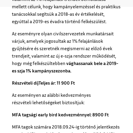
mellett célunk, hogy kampányelemzéssel és praktikus
tanácsokkal segítsük a 2018-as év értékelését,
egyúttal a 2019-es évadra történő felkészülést.
Az eseményre olyan civilszervezetek munkatársait
várjuk, amelyek jogosultak az 1% felajánlások
gyűjtésére és szeretnék megismerni az előző évek
trendjeit, valamint az új e-szja rendszer működését,
hogy még felkészültebben
vághassanak bele a 2019-
es szja 1% kampányszezonba
.
Részvételi díj
Teljes ár: 11 900 Ft
Az eseményen az alábbi kedvezményes
részvételi lehetőségeket biztosítjuk:
MFA tagsági early bird kedvezménnyel: 8900 Ft
MFA tagok számára 2018.09.24-ig történő jelentkezés